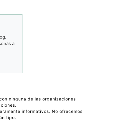
og.
sonas a
n con ninguna de las organizaciones
aciones.
eramente informativos. No ofrecemos
ún tipo.